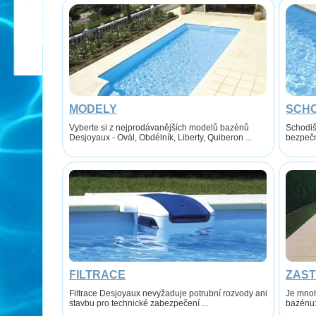
MODELY
SCHO
Vyberte si z nejprodávanějších modelů bazénů
Schodiš
Desjoyaux - Ovál, Obdélník, Liberty, Quiberon ...
bezpečn
FILTRACE
ZAST
Filtrace Desjoyaux nevyžaduje potrubní rozvody ani
Je mnoh
stavbu pro technické zabezpečení ...
bazénu: 