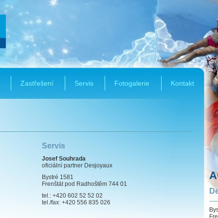
Zastřešení
Servis
Fotogalerie
Kontakt
Servis
Josef Souhrada
oficiální partner Desjoyaux
A
Bystré 1581
Frenštát pod Radhoštěm 744 01
De
tel.: +420 602 52 52 02
tel./fax: +420 556 835 026
Bys
Fre