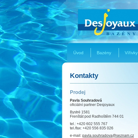
Úvod
Bazény
Vířivky
Kontakty
Prodej
Pavla Souhradová
oficiální partner Desjoyaux
Bystré 1581
Frenštát pod Radhoštěm 744 01
tel.: +420 602 555 767
tel./fax: +420 556 835 026
e-mail:
pavla.souhradova@seznam.cz