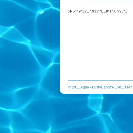
GPS: 49°32'17.933''N, 18°14'0.995''E
© 2011 Aqua - Bystré, Bystré 1581, Fre