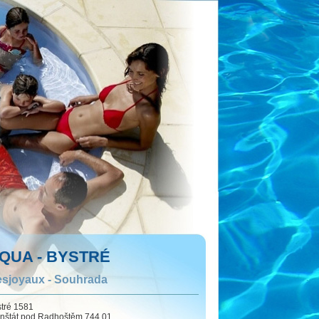
QUA - BYSTRÉ
sjoyaux - Souhrada
tré 1581
nštát pod Radhoštěm 744 01